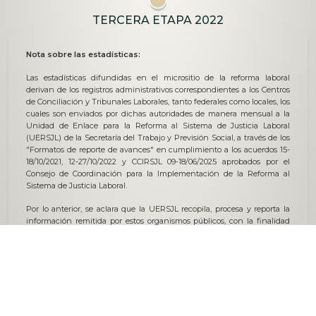
TERCERA ETAPA 2022
Nota sobre las estadísticas:
Las estadísticas difundidas en el micrositio de la reforma laboral
derivan de los registros administrativos correspondientes a los Centros
de Conciliación y Tribunales Laborales, tanto federales como locales, los
cuales son enviados por dichas autoridades de manera mensual a la
Unidad de Enlace para la Reforma al Sistema de Justicia Laboral
(UERSJL) de la Secretaría del Trabajo y Previsión Social, a través de los
"Formatos de reporte de avances" en cumplimiento a los acuerdos 15-
18/10/2021, 12-27/10/2022 y CCIRSJL 09-18/06/2025 aprobados por el
Consejo de Coordinación para la Implementación de la Reforma al
Sistema de Justicia Laboral.
Por lo anterior, se aclara que la UERSJL recopila, procesa y reporta la
información remitida por estos organismos públicos, con la finalidad
de exponer los avances en la consolidación de la reforma al sistema de
justicia laboral. Cabe especificar que, en caso de que se detecten
modificaciones considerables a las cifras expuestas con anterioridad en
el micrositio, se debe a la actualización o aclaración de procesos
realizados por las autoridades involucradas.
Para dudas o consultas, puede ponerse en contacto a través del correo